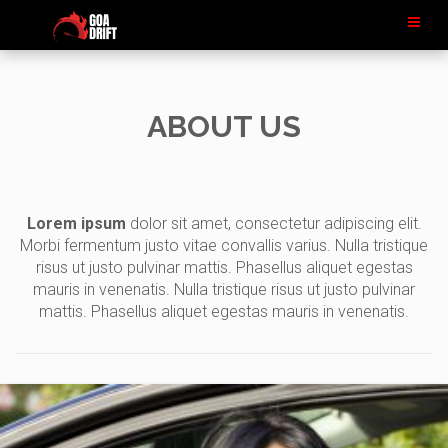
ABOUT US
Lorem ipsum
dolor sit amet, consectetur adipiscing elit.
Morbi fermentum justo vitae convallis varius. Nulla tristique
risus ut justo pulvinar mattis. Phasellus aliquet egestas
mauris in venenatis. Nulla tristique risus ut justo pulvinar
mattis. Phasellus aliquet egestas mauris in venenatis.